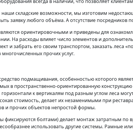
оборудования всегда в наличии, что позволяет клиентам 
наши складские возможности, мы изготовим недостающе
ыть заявку любого объёма. А отсутствие посредников п
являются ориентировочными и приведены для ознакомл
ии. На расходы влияет число элементов и дополнительн
ект и забрать его своим транспортом, заказать леса «п
 многочисленных прочих услуг.
средство подмащивания, особенностью которого являет
аемых в пространственно-ориентированную конструкци
 горизонтали к вертикалям под разным углом леса мог
ысокая стоимость, делает их незаменимыми при реставр
ов и прочих объектов непростой формы.
ты фиксируются болтами) делает монтаж затратным по 
лесообразнее использовать другие системы. Рамные или