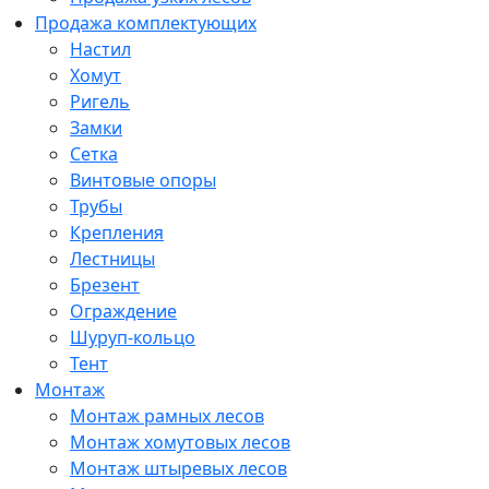
Продажа комплектующих
Настил
Хомут
Ригель
Замки
Сетка
Винтовые опоры
Трубы
Крепления
Лестницы
Брезент
Ограждение
Шуруп-кольцо
Тент
Монтаж
Монтаж рамных лесов
Монтаж хомутовых лесов
Монтаж штыревых лесов