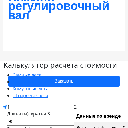
регулировочный
Заказать
вал
Калькулятор
расчета стоимости
Рамные леса
Заказать
Клиновые леса
Хомутовые леса
Штыревые леса
1
2
Длина (м), кратна 3
Данные по аренде
Высота по фасаду,
0