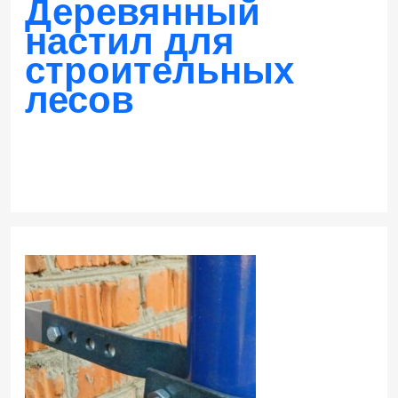
Деревянный
Заказать
настил для
строительных
лесов