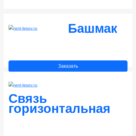
Башмак
Заказать
Связь
горизонтальная
Заказать