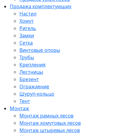
Продажа комплектующих
Настил
Хомут
Ригель
Замки
Сетка
Винтовые опоры
Трубы
Крепления
Лестницы
Брезент
Ограждение
Шуруп-кольцо
Тент
Монтаж
Монтаж рамных лесов
Монтаж хомутовых лесов
Монтаж штыревых лесов